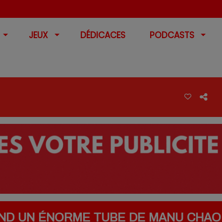
JEUX
DÉDICACES
PODCASTS
ND UN ÉNORME TUBE DE MANU CHAO