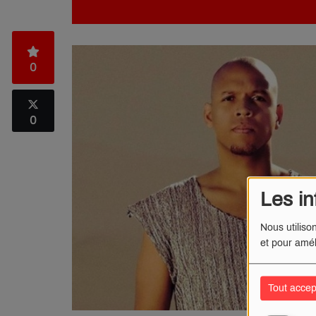
0
0
Les in
Nous utiliso
et pour amél
Tout accep