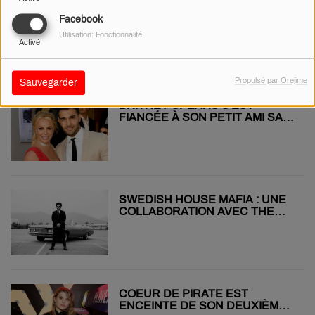
"VALIDÉ" SAISON 2 : LA SÉRIE
Facebook
SUR LE RAP SERA DIFFUSÉE
LE 11 OCTOBRE SUR CANAL+
Utilisation: Fonctionnalité
Activé
Propulsé par Orejime
Sauvegarder
BRITNEY SPEARS S'EST
FIANCÉE À SON PETIT AMI SAM
ASGHARI
SWEDISH HOUSE MAFIA : UNE
COLLABORATION AVEC THE
WEEKND CONFIRMÉE
COEUR DE PIRATE EST
ENCEINTE DE SON DEUXIÈME