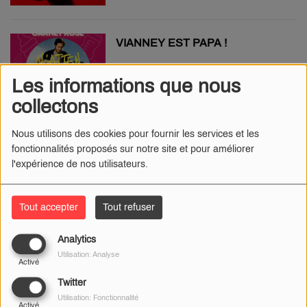
VIANNEY EST PAPA !
Les informations que nous
collectons
STAR ACADEMY : UN SHOW
Nous utilisons des cookies pour fournir les services et les
SPÉCIAL POUR LES 20 ANS DE
fonctionnalités proposés sur notre site et pour améliorer
L’ÉMISSION CULTE
l'expérience de nos utilisateurs.
Tout accepter
Tout refuser
COLDPLAY ANNONCE SA
TOURNÉE MONDIALE, DEUX
Analytics
CONCERTS AU STADE DE
Utilisation: Analyse
FRANCE EN 2022
Activé
Twitter
Utilisation: Fonctionnalité
Activé