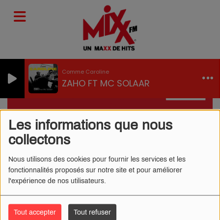
Comme Caroline
ZAHO FT MC SOLAAR
Les informations que nous
MIXX FM PARTENAIRES
collectons
Nous utilisons des cookies pour fournir les services et les
fonctionnalités proposés sur notre site et pour améliorer
l'expérience de nos utilisateurs.
www.futuroscope.com
www.puydufou.com
Tout accepter
Tout refuser