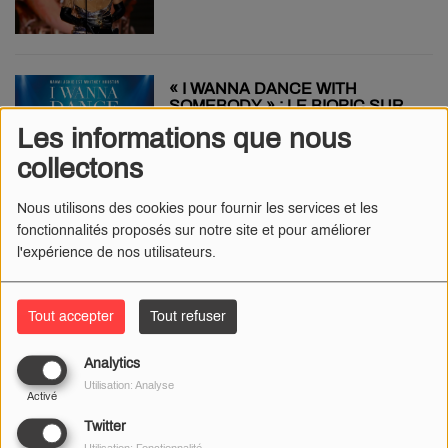
« I WANNA DANCE WITH
SOMEBODY » : LE BIOPIC SUR
WHITNEY HOUSTON ARRIVE EN
Les informations que nous
SALLE
collectons
Nous utilisons des cookies pour fournir les services et les
THE WEEKND EN TOURNÉE :
fonctionnalités proposés sur notre site et pour améliorer
TROIS CONCERTS EN FRANCE
l'expérience de nos utilisateurs.
DONT UN STADE DE FRANCE
Tout accepter
Tout refuser
[CLIP] « MONOTONIA » :
Analytics
SHAKIRA PARLE DE SA
Utilisation: Analyse
RUPTURE RÉCENTE AVEC
Activé
GERARD PIQUÉ DANS SON
NOUVEAU TITRE
Twitter