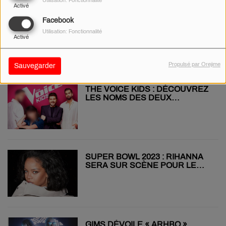
Utilisation: Fonctionnalité
Activé
Facebook
« MONTRE JAMAIS ÇA À
PERSONNE » : LA SUITE DU
Utilisation: Fonctionnalité
Activé
DOCUMENTAIRE SUR LA VIE
D’ORELSAN ARRIVE SUR PRIME
VIDEO
Propulsé par Orejime
Sauvegarder
THE VOICE KIDS : DÉCOUVREZ
LES NOMS DES DEUX
NOUVEAUX COACHS
SUPER BOWL 2023 : RIHANNA
SERA SUR SCÈNE POUR LE
SHOW DE LA MI-TEMPS
GIMS DÉVOILE « ARHBO »,