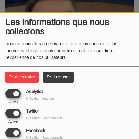
Les informations que nous
collectons
Nous utilisons des cookies pour fournir les services et les
fonctionnalités proposés sur notre site et pour améliorer
l'expérience de nos utilisateurs.
Tout accepter
Tout refuser
Analytics
03 AVRIL 2024
Utilisation: Analyse
Activé
Sur Instagram, Kendji
a annoncé à ses fans qu’il allait être
Twitter
absent des réseaux pendant quelques semaines, le
Utilisation: Fonctionnalité
Activé
temps de tourner un épisode de « Rendez-vous en Terre
Facebook
Inconnue ».
Utilisation: Fonctionnalité