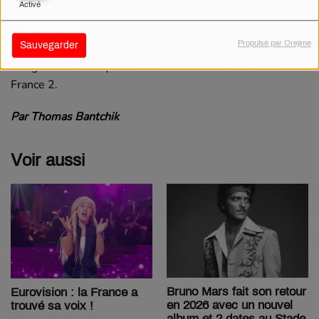
Activé
Le chanteur a avoué à ses fans qu’il était un peu « stressé
». C’est la première fois qu’il part seul loin de sa famille.
Propulsé par Orejime
Sauvegarder
On ignore encore quand l'émission sera diffusée sur
France 2.
Par Thomas Bantchik
Voir aussi
Bruno Mars fait son retour
Eurovision : la France a
en 2026 avec un nouvel
trouvé sa voix !
album et 2 dates au Stade