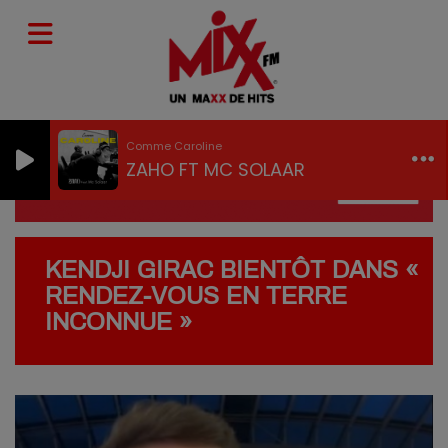
Comme Caroline
ZAHO FT MC SOLAAR
KENDJI GIRAC BIENTÔT DANS «
RENDEZ-VOUS EN TERRE
INCONNUE »