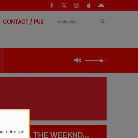
CONTACT / PUB
ur notre site
AE, ZAZ, THE WEEKND...