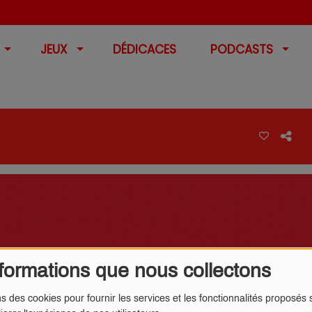
JEUX
DÉDICACES
PODCASTS
formations que nous collectons
ns des cookies pour fournir les services et les fonctionnalités proposés s
ENDUS DE LA RENTRÉE 2021 : STROM