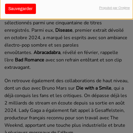
Propulsé par Orejime
Sauvegarder
L’album se compose de 14 morceaux soigneusement
sélectionnés parmi une cinquantaine de titres
enregistrés. Parmi eux,
Disease
, premier extrait dévoilé
en octobre 2024, a marqué les esprits avec son ambiance
électro-pop sombre et ses paroles
envoûtantes.
Abracadabra
, révélé en février, rappelle
l’ère
Bad Romance
avec son refrain entêtant et son clip
extravagant.
On retrouve également des collaborations de haut niveau,
dont un duo avec Bruno Mars sur
Die with a Smile
, qui a
déjà conquis les fans et les critiques. On dépasse déjà les
2 milliards de stream en écoute depuis sa sortie en août
2024. Lady Gaga a également fait appel à Gesaffelstein,
producteur français reconnu pour son travail avec The
Weeknd, apportant une touche plus industrielle et brute
à plusieurs morceaux de l’album.