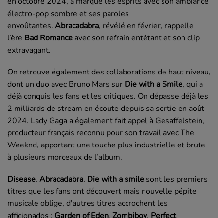
en octobre 2024, a marqué les esprits avec son ambiance
électro-pop sombre et ses paroles
envoûtantes.
Abracadabra
, révélé en février, rappelle
l’ère
Bad Romance
avec son refrain entêtant et son clip
extravagant.
On retrouve également des collaborations de haut niveau,
dont un duo avec Bruno Mars sur
Die with a Smile
, qui a
déjà conquis les fans et les critiques. On dépasse déjà les
2 milliards de stream en écoute depuis sa sortie en août
2024. Lady Gaga a également fait appel à Gesaffelstein,
producteur français reconnu pour son travail avec The
Weeknd, apportant une touche plus industrielle et brute
à plusieurs morceaux de l’album.
Disease
,
Abracadabra
,
Die with a smile
sont les premiers
titres que les fans ont découvert mais nouvelle pépite
musicale oblige, d'autres titres accrochent les
afficionados :
Garden of Eden
,
Zombiboy
,
Perfect