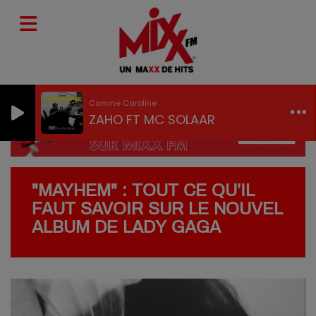
Comme Caroline
ZAHO FT MC SOLAAR
"MAYHEM" : TOUT CE QU’IL
FAUT SAVOIR SUR LE NOUVEL
ALBUM DE LADY GAGA