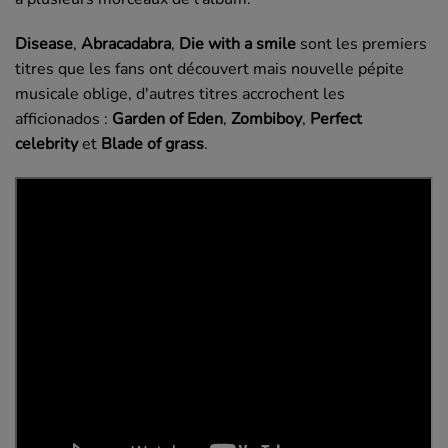
Disease
,
Abracadabra
,
Die with a smile
sont les premiers
titres que les fans ont découvert mais nouvelle pépite
musicale oblige, d'autres titres accrochent les
afficionados :
Garden of Eden
,
Zombiboy
,
Perfect
celebrity
et
Blade of grass
.