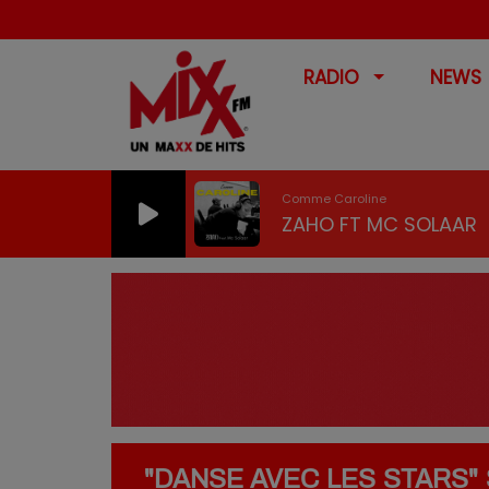
RADIO
NEWS
Comme Caroline
ZAHO FT MC SOLAAR
"DANSE AVEC LES STARS" 