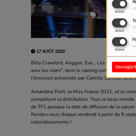
A
Ut
Activé
Tw
Ut
Activé
F
Ut
Activé
17 AOÛT 2022
Billy Crawford, Anggun, Eva... Les stars de la c
Sauvegard
avec les stars", dont le casting complet est dés
l'émission présentée par Camille Combal sera di
Amandine Petit, la Miss France 2021, et le co
complètent la distribution. Tout ce beau monde 
de TF1 puisque la date de diffusion de la saison
Rendez-vous chaque vendredi à partir du 9 sept
rebondissements !