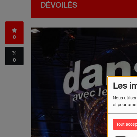
DÉVOILÉS
0
0
Les in
Nous utiliso
et pour amél
Tout accep