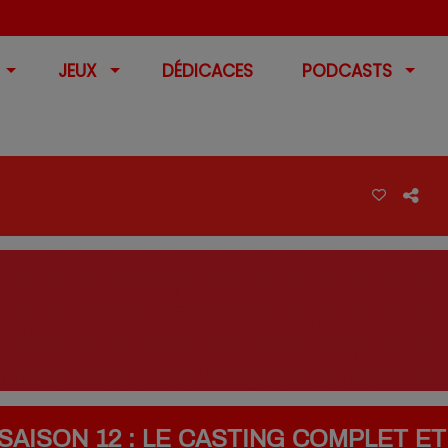
JEUX
DÉDICACES
PODCASTS
SAISON 12 : LE CASTING COMPLET ET