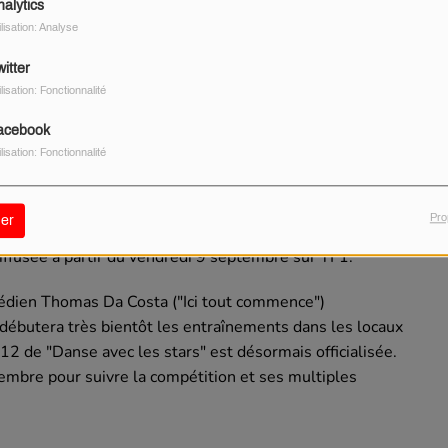
nalytics
ilisation: Analyse
itter
ilisation: Fonctionnalité
acebook
ilisation: Fonctionnalité
hanson espèrent briller dans la compétition de "Danse
Pro
er
ormais connu. Bonne nouvelle : la saison 12 de
ffusée à partir du vendredi 9 septembre sur TF1.
médien Thomas Da Costa ("Ici tout commence")
débutera très bientôt les entraînements dans les locaux
 12 de "Danse avec les stars" est désormais officialisée.
embre pour suivre la compétition et ses multiples