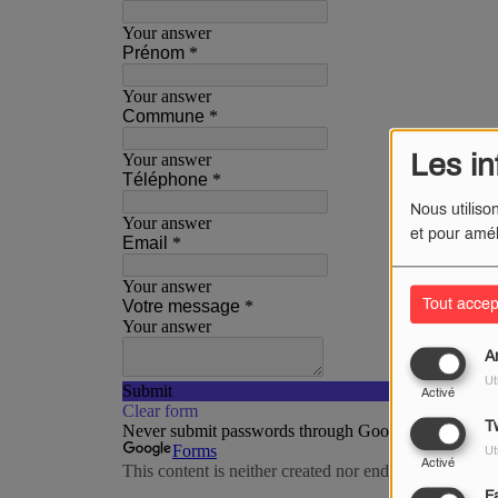
Les in
Nous utiliso
et pour amél
Tout accep
A
Ut
Activé
Tw
Ut
Activé
F