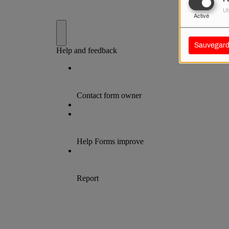
Ut
Activé
Sauvegard