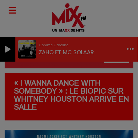
Comme Caroline
ZAHO FT MC SOLAAR
« I WANNA DANCE WITH
SOMEBODY » : LE BIOPIC SUR
WHITNEY HOUSTON ARRIVE EN
SALLE