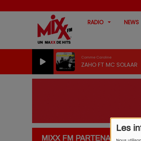
RADIO
NEWS
Comme Caroline
ZAHO FT MC SOLAAR
Les in
MIXX FM PARTENAIRES
Nous utiliso