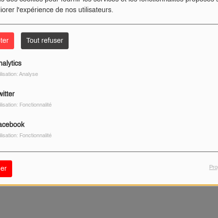
iorer l'expérience de nos utilisateurs.
ter
Tout refuser
nalytics
ilisation: Analyse
itter
ilisation: Fonctionnalité
acebook
ilisation: Fonctionnalité
Pro
er