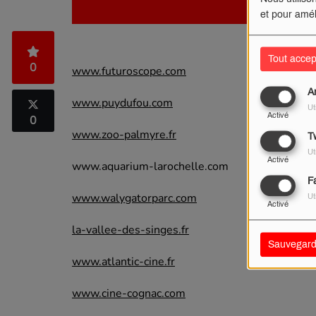
et pour amél
Tout accep
0
www.futuroscope.com
A
www.puydufou.com
Ut
Activé
0
www.zoo-palmyre.fr
Tw
Ut
Activé
www.aquarium-larochelle.com
F
www.walygatorparc.com
Ut
Activé
la-vallee-des-singes.fr
Sauvegard
www.atlantic-cine.fr
www.cine-cognac.com