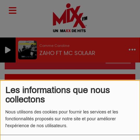
Comme Caroline
ZAHO FT MC SOLAAR
HOROSCOPE MIXX FM-JEUDI
Les informations que nous
27 NOVEMBRE
collectons
Nous utilisons des cookies pour fournir les services et les
fonctionnalités proposés sur notre site et pour améliorer
l'expérience de nos utilisateurs.