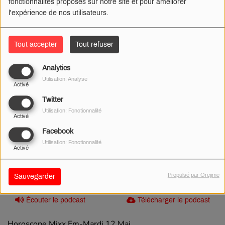
fonctionnalités proposés sur notre site et pour améliorer
l'expérience de nos utilisateurs.
Tout accepter
Tout refuser
Analytics
Utilisation: Analyse
Activé
Twitter
Utilisation: Fonctionnalité
Activé
Facebook
Utilisation: Fonctionnalité
Activé
Propulsé par Orejime
Sauvegarder
12 MAI 2026 -
363 VUES
Écouter le podcast
Télécharger le podcast
Horoscope Mixx Fm-Mardi 12 Mai