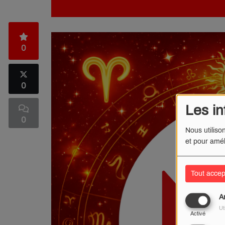
0
0
Les in
0
Nous utiliso
et pour amél
Tout accep
A
Ut
Activé