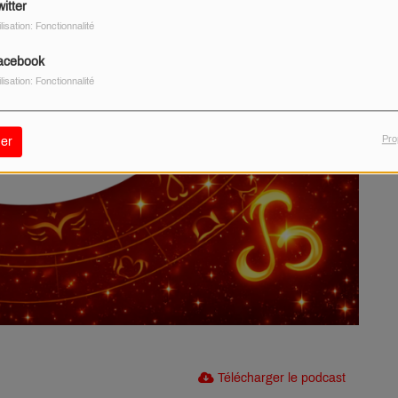
itter
ilisation: Fonctionnalité
acebook
ilisation: Fonctionnalité
Pro
er
Télécharger le podcast