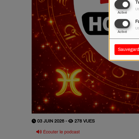
Tw
Ut
Activé
F
Ut
Activé
Sauvegard
03 JUIN 2026 -
278 VUES
Écouter le podcast