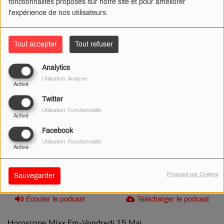
fonctionnalités proposés sur notre site et pour améliorer
l'expérience de nos utilisateurs.
Tout accepter
Tout refuser
Analytics
Utilisation: Analyse
Activé
Twitter
Utilisation: Fonctionnalité
Activé
Facebook
Utilisation: Fonctionnalité
Activé
Propulsé par Orejime
Sauvegarder
15 MAI 2026 -
345 VUES
Écouter le podcast
Télécharger le podcast
Horoscope Mixx Fm-Vendredi 15 Mai